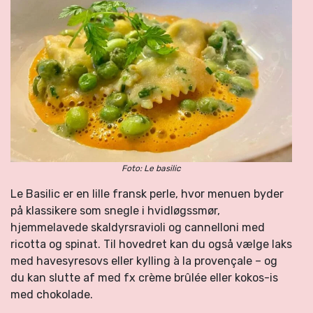
Foto: Le basilic
Le Basilic er en lille fransk perle, hvor menuen byder
på klassikere som snegle i hvidløgssmør,
hjemmelavede skaldyrsravioli og cannelloni med
ricotta og spinat. Til hovedret kan du også vælge laks
med havesyresovs eller kylling à la provençale – og
du kan slutte af med fx crème brûlée eller kokos-is
med chokolade.