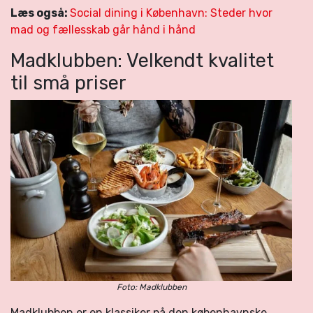
Læs også:
Social dining i København: Steder hvor
mad og fællesskab går hånd i hånd
Madklubben: Velkendt kvalitet
til små priser
Foto: Madklubben
Madklubben er en klassiker på den københavnske