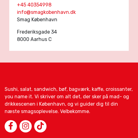
+45 40354998
info@smagkobenhavn.dk
Smag København
Frederiksgade 34
8000 Aarhus C
Sushi, salat, sandwich, bøf, bagværk, kaffe, croissanter,
you name it. Vi skriver om alt det, der sker på mad- og
drikkescenen i København, og vi guider dig til din
næste smagsoplevelse. Velbekomme.