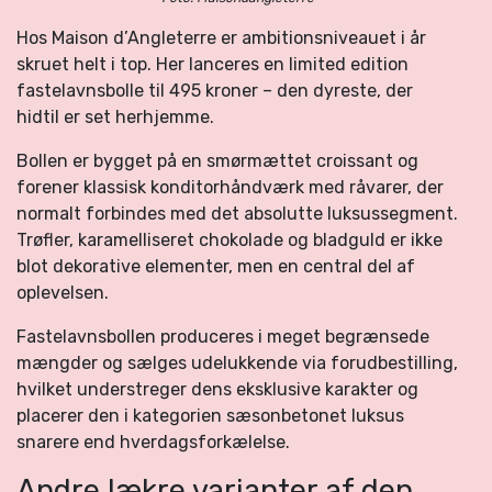
Hos
Maison d’Angleterre
er ambitionsniveauet i år
skruet helt i top. Her lanceres en limited edition
fastelavnsbolle til 495 kroner – den dyreste, der
hidtil er set herhjemme.
Bollen er bygget på en smørmættet croissant og
forener klassisk konditorhåndværk med råvarer, der
normalt forbindes med det absolutte luksussegment.
Trøfler, karamelliseret chokolade og bladguld er ikke
blot dekorative elementer, men en central del af
oplevelsen.
Fastelavnsbollen produceres i meget begrænsede
mængder og sælges udelukkende via forudbestilling,
hvilket understreger dens eksklusive karakter og
placerer den i kategorien sæsonbetonet luksus
snarere end hverdagsforkælelse.
Andre lækre varianter af den