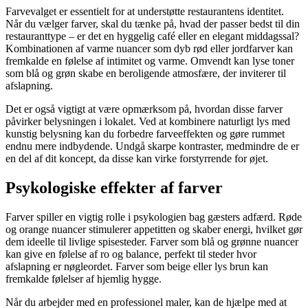
Farvevalget er essentielt for at understøtte restaurantens identitet.
Når du vælger farver, skal du tænke på, hvad der passer bedst til din
restauranttype – er det en hyggelig café eller en elegant middagssal?
Kombinationen af varme nuancer som dyb rød eller jordfarver kan
fremkalde en følelse af intimitet og varme. Omvendt kan lyse toner
som blå og grøn skabe en beroligende atmosfære, der inviterer til
afslapning.
Det er også vigtigt at være opmærksom på, hvordan disse farver
påvirker belysningen i lokalet. Ved at kombinere naturligt lys med
kunstig belysning kan du forbedre farveeffekten og gøre rummet
endnu mere indbydende. Undgå skarpe kontraster, medmindre de er
en del af dit koncept, da disse kan virke forstyrrende for øjet.
Psykologiske effekter af farver
Farver spiller en vigtig rolle i psykologien bag gæsters adfærd. Røde
og orange nuancer stimulerer appetitten og skaber energi, hvilket gør
dem ideelle til livlige spisesteder. Farver som blå og grønne nuancer
kan give en følelse af ro og balance, perfekt til steder hvor
afslapning er nøgleordet. Farver som beige eller lys brun kan
fremkalde følelser af hjemlig hygge.
Når du arbejder med en professionel maler, kan de hjælpe med at