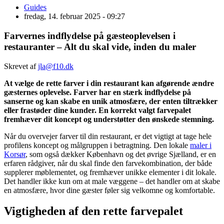
Guides
fredag, 14. februar 2025 - 09:27
Farvernes indflydelse på gæsteoplevelsen i
restauranter – Alt du skal vide, inden du maler
Skrevet af
jla@f10.dk
At vælge de rette farver i din restaurant kan afgørende ændre
gæsternes oplevelse. Farver har en stærk indflydelse på
sanserne og kan skabe en unik atmosfære, der enten tiltrækker
eller frastøder dine kunder. En korrekt valgt farvepalet
fremhæver dit koncept og understøtter den ønskede stemning.
Når du overvejer farver til din restaurant, er det vigtigt at tage hele
profilens koncept og målgruppen i betragtning. Den lokale
maler i
Korsør
, som også dækker København og det øvrige Sjælland, er en
erfaren rådgiver, når du skal finde den farvekombination, der både
supplerer møblementet, og fremhæver unikke elementer i dit lokale.
Det handler ikke kun om at male væggene – det handler om at skabe
en atmosfære, hvor dine gæster føler sig velkomne og komfortable.
Vigtigheden af den rette farvepalet