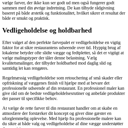
vælge farver, der ikke kun ser godt ud men også fungerer godt
sammen med din øvrige indretning. De kan tilbyde rådgivning
baseret på både æstetik og funktionalitet, hvilket sikrer et resultat der
både er smukt og praktisk.
Vedligeholdelse og holdbarhed
Efter valget af den perfekte farvepalet er vedligeholdelse en vigtig
faktor for at sikre restaurantens udseende over tid. Hyppig brug af
lokalerne betyder ofte slidte vægge og fedtpletter, så det er vigtigt at
vælge malingstyper der tåler denne belastning. Vælg
kvalitetsmalinger, der tilbyder holdbarhed mod daglig slid og
samtidig let kan rengøres.
Regelmæssig vedligeholdelse som retouchering af små skader eller
opfriskning af væggenes finish vil hjælpe med at bevare det
professionelle udseende af din restaurant. En professionel maler kan
give råd om de bedste vedligeholdelsesrutiner og anbefale produkter
der passer til specifikke behov.
At vælge de rette farver til din restaurant handler om at skabe en
atmosfære der forstærker dit koncept og giver dine gæster en
uforglemmelig oplevelse. Med hjælp fra professionelle malere kan
du sikre at både valg og vedligeholdelse af dine vægge understøtter