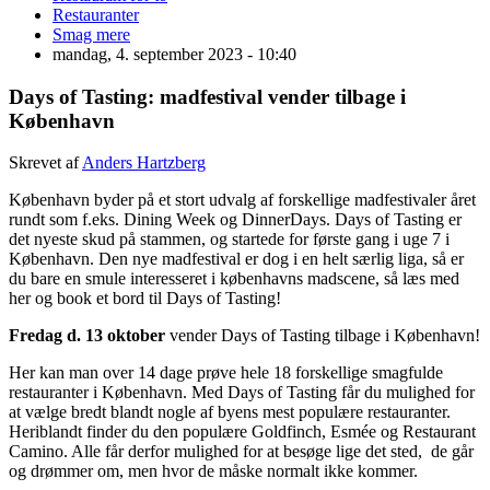
Restauranter
Smag mere
mandag, 4. september 2023 - 10:40
Days of Tasting: madfestival vender tilbage i
København
Skrevet af
Anders Hartzberg
København byder på et stort udvalg af forskellige madfestivaler året
rundt som f.eks. Dining Week og DinnerDays. Days of Tasting er
det nyeste skud på stammen, og startede for første gang i uge 7 i
København. Den nye madfestival er dog i en helt særlig liga, så er
du bare en smule interesseret i københavns madscene, så læs med
her og book et bord til Days of Tasting!
Fredag d. 13 oktober
vender Days of Tasting tilbage i København!
Her kan man over 14 dage prøve hele 18 forskellige smagfulde
restauranter i København. Med Days of Tasting får du mulighed for
at vælge bredt blandt nogle af byens mest populære restauranter.
Heriblandt finder du den populære Goldfinch, Esmée og Restaurant
Camino. Alle får derfor mulighed for at besøge lige det sted, de går
og drømmer om, men hvor de måske normalt ikke kommer.